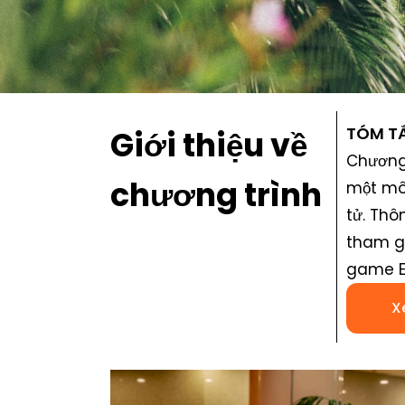
TÓM TẮ
Giới thiệu về
Chương 
chương trình
một môi
tử. Thô
tham gi
game E
X