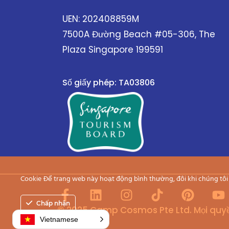
UEN: 202408859M
7500A Đường Beach #05-306, The
Plaza Singapore 199591
Số giấy phép: TA03806
Cookie Để trang web này hoạt động bình thường, đôi khi chúng tôi đ
F
L
I
T
P
Y
a
i
n
i
i
o
Chấp nhận
© 2025 Camp Cosmos Pte Ltd.
Mọi quy
c
n
s
k
n
u
Vietnamese
e
k
t
t
t
T