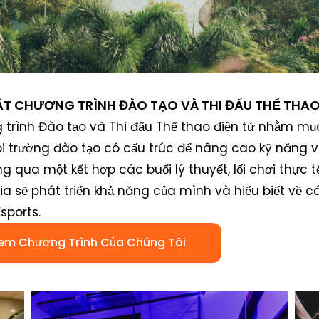
T CHƯƠNG TRÌNH ĐÀO TẠO VÀ THI ĐẤU THỂ THAO
trình Đào tạo và Thi đấu Thể thao điện tử nhằm m
 trường đào tạo có cấu trúc để nâng cao kỹ năng và
ng qua một kết hợp các buổi lý thuyết, lối chơi thực 
a sẽ phát triển khả năng của mình và hiểu biết về c
sports.
em Chương Trình Của Chúng Tôi