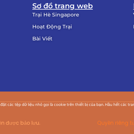
Sơ đồ trang web
Trại Hè Singapore
Hoạt Động Trại
Bài Viết
ặt các tệp dữ liệu nhỏ gọi là cookie trên thiết bị của bạn. Hầu hết các tr
ền được bảo lưu.
Quyền riêng t