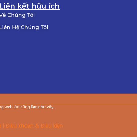
Liên kết hữu ích
Về Chúng Tôi
Liên Hệ Chúng Tôi
ang web lớn cũng làm như vậy.
ư |
Điều khoản & Điều kiện