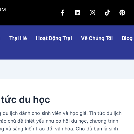
F
L
I
T
P
59M
a
i
n
i
i
c
n
s
k
n
e
k
t
t
t
b
e
a
o
e
ủ
Trại Hè
Hoạt Động Trại
Về Chúng Tôi
Blog
o
d
g
k
r
o
i
r
e
k
n
a
s
-
m
t
f
 tức du học
du lịch dành cho sinh viên và học giả. Tin tức du lịch
ác chủ đề thiết yếu như cơ hội du học, chương trình
ng và sáng kiến trao đổi văn hóa. Cho dù bạn là sinh