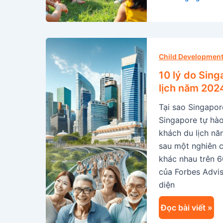
trẻ
em
10
lý
Child Development
do
10 lý do Sing
Singapore
lịch năm 202
là
Tại sao Singapor
thành
Singapore tự hào
phố
khách du lịch nă
an
sau một nghiên c
toàn
khác nhau trên 6
nhất
của Forbes Advis
cho
diện
khách
du
Đọc bài viết »
lịch