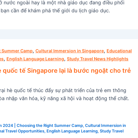
ở nước ngoài hay là một nhà giáo dục đang điều phối
t bạn cần để khám phá thế giới du lịch giáo dục.
,
,
ht Summer Camp
Cultural Immersion in Singapore
Educational
,
,
es
English Language Learning
Study Travel News Highlights
hè quốc tế Singapore lại là bước ngoặt cho trẻ
ại hè quốc tế thúc đẩy sự phát triển của trẻ em thông
a nhập văn hóa, kỹ năng xã hội và hoạt động thể chất.
ăm 2024
|
Choosing the Right Summer Camp
,
Cultural Immersion in
al Travel Opportunities
,
English Language Learning
,
Study Travel