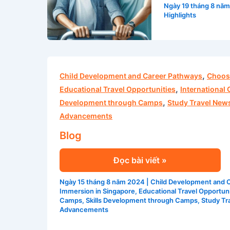
năm
Ngày 19 tháng 8 nă
2024
Highlights
Blog
,
Child Development and Career Pathways
Choos
,
Educational Travel Opportunities
International
,
Development through Camps
Study Travel News
Advancements
Blog
Đọc bài viết »
Ngày 15 tháng 8 năm 2024
|
Child Development and 
Immersion in Singapore
,
Educational Travel Opportuni
Camps
,
Skills Development through Camps
,
Study Tr
Advancements