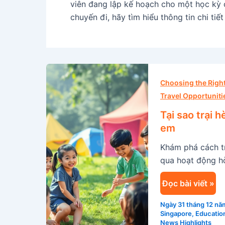
viên đang lập kế hoạch cho một học kỳ 
chuyến đi, hãy tìm hiểu thông tin chi tiế
Tại
sao
Choosing the Rig
trại
Travel Opportuniti
hè
Tại sao trại 
quốc
em
tế
Khám phá cách tr
Singapore
qua hoạt động hò
lại
là
Đọc bài viết »
bước
ngoặt
Ngày 31 tháng 12 n
cho
Singapore
,
Education
News Highlights