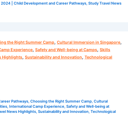
m 2024
|
Child Development and Career Pathways
,
Study Travel News
,
,
ing the Right Summer Camp
Cultural Immersion in Singapore
,
,
 Camp Experience
Safety and Well-being at Camps
Skills
,
,
 Highlights
Sustainability and Innovation
Technological
Career Pathways
,
Choosing the Right Summer Camp
,
Cultural
ties
,
International Camp Experience
,
Safety and Well-being at
avel News Highlights
,
Sustainability and Innovation
,
Technological