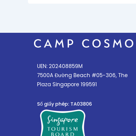
UEN: 202408859M
7500A Đường Beach #05-306, The
Plaza Singapore 199591
Số giấy phép: TA03806