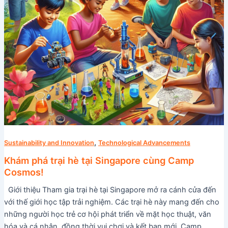
Cosmos!
,
Sustainability and Innovation
Technological Advancements
Khám phá trại hè tại Singapore cùng Camp
Cosmos!
Giới thiệu Tham gia trại hè tại Singapore mở ra cánh cửa đến
với thế giới học tập trải nghiệm. Các trại hè này mang đến cho
những người học trẻ cơ hội phát triển về mặt học thuật, văn
hóa và cá nhân, đồng thời vui chơi và kết bạn mới. Camp