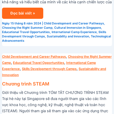
khả năng và hiểu biết của mình về các khía cạnh chiến lược của
Đọc bài viết »
Ngày 15 tháng 8 năm 2024
|
Child Development and Career Pathways
,
Choosing the Right Summer Camp
,
Cultural Immersion in Singapore
,
Educational Travel Opportunities
,
International Camp Experience
,
Skills
Development through Camps
,
Sustainability and Innovation
,
Technological
Advancements
Chương
,
Child Development and Career Pathways
Choosing the Right Summer
trình
,
,
Camp
Educational Travel Opportunities
International Camp
STEAM
,
,
Experience
Skills Development through Camps
Sustainability and
Innovation
Chương trình STEAM
Giới thiệu về Chương trình TÓM TẮT CHƯƠNG TRÌNH STEAM
Trại hè này tại Singapore sẽ đưa người tham gia vào các lĩnh
vực khoa học, công nghệ, kỹ thuật, nghệ thuật và toán học
(STEAM). Người tham gia sẽ tham gia vào các ứng dụng thực