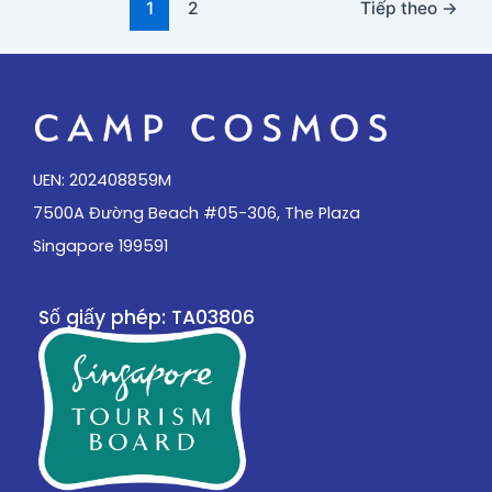
1
2
Tiếp theo
→
UEN: 202408859M
7500A Đường Beach #05-306, The Plaza
Singapore 199591
Số giấy phép: TA03806