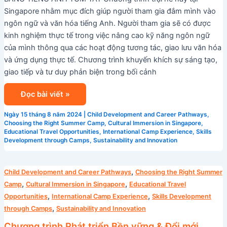
Singapore nhằm mục đích giúp người tham gia đắm mình vào
ngôn ngữ và văn hóa tiếng Anh. Người tham gia sẽ có được
kinh nghiệm thực tế trong việc nâng cao kỹ năng ngôn ngữ
của mình thông qua các hoạt động tương tác, giao lưu văn hóa
và ứng dụng thực tế. Chương trình khuyến khích sự sáng tạo,
giao tiếp và tư duy phản biện trong bối cảnh
Đọc bài viết »
Ngày 15 tháng 8 năm 2024
|
Child Development and Career Pathways
,
Choosing the Right Summer Camp
,
Cultural Immersion in Singapore
,
Educational Travel Opportunities
,
International Camp Experience
,
Skills
Development through Camps
,
Sustainability and Innovation
Chương
,
Child Development and Career Pathways
Choosing the Right Summer
trình
,
,
Camp
Cultural Immersion in Singapore
Educational Travel
Phát
,
,
Opportunities
International Camp Experience
Skills Development
triển
,
through Camps
Sustainability and Innovation
Bền
Chương trình Phát triển Bền vững & Đổi mới