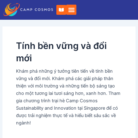
Bỏ
Phân
S
qua
trang
á
c
nội
bài
h
dung
viết
m
ở
Tính bền vững và đổi
mới
Khám phá những ý tưởng tiên tiến về tính bền
vững và đổi mới. Khám phá các giải pháp thân
thiện với môi trường và những tiến bộ sáng tạo
cho một tương lai tươi sáng hơn, xanh hơn. Tham
gia chương trình trại hè Camp Cosmos
Sustainability and Innovation tại Singapore để có
được trải nghiệm thực tế và hiểu biết sâu sắc về
ngành!