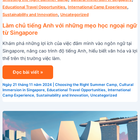
,
,
Educational Travel Opportunities
International Camp Experience
,
Sustainability and Innovation
Uncategorized
Làm chủ tiếng Anh với những mẹo học ngoại ngữ
từ Singapore
Khám phá những lợi ích của việc đắm mình vào ngôn ngữ tại
Singapore, nâng cao trình độ tiếng Anh, hiểu biết văn hóa và lợi
thế trên thị trường việc làm.
Đọc bài viết »
Ngày 21 tháng 11 năm 2024
|
Choosing the Right Summer Camp
,
Cultural
Immersion in Singapore
,
Educational Travel Opportunities
,
International
Camp Experience
,
Sustainability and Innovation
,
Uncategorized
Nghệ
thuật
và
Đổi