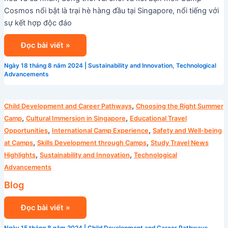
Cosmos nổi bật là trại hè hàng đầu tại Singapore, nổi tiếng với
sự kết hợp độc đáo
Đọc bài viết »
Ngày 18 tháng 8 năm 2024
|
Sustainability and Innovation
,
Technological
Advancements
Blog
,
Child Development and Career Pathways
Choosing the Right Summer
,
,
Camp
Cultural Immersion in Singapore
Educational Travel
,
,
Opportunities
International Camp Experience
Safety and Well-being
,
,
at Camps
Skills Development through Camps
Study Travel News
,
,
Highlights
Sustainability and Innovation
Technological
Advancements
Blog
Đọc bài viết »
Ngày 15 tháng 8 năm 2024
|
Child Development and Career Pathways
,