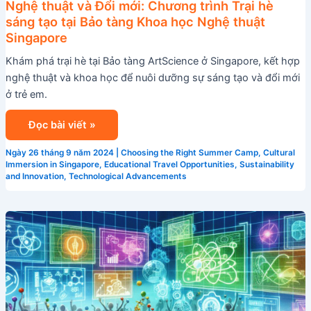
Nghệ thuật và Đổi mới: Chương trình Trại hè
sáng tạo tại Bảo tàng Khoa học Nghệ thuật
Singapore
Khám phá trại hè tại Bảo tàng ArtScience ở Singapore, kết hợp
nghệ thuật và khoa học để nuôi dưỡng sự sáng tạo và đổi mới
ở trẻ em.
Đọc bài viết »
Ngày 26 tháng 9 năm 2024
|
Choosing the Right Summer Camp
,
Cultural
Immersion in Singapore
,
Educational Travel Opportunities
,
Sustainability
and Innovation
,
Technological Advancements
Trại
hè
STEM
tại
Singapore:
Khơi