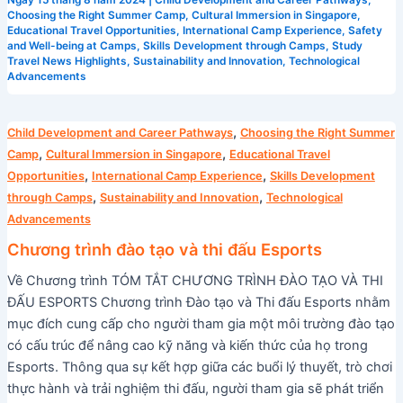
Choosing the Right Summer Camp
,
Cultural Immersion in Singapore
,
Educational Travel Opportunities
,
International Camp Experience
,
Safety
and Well-being at Camps
,
Skills Development through Camps
,
Study
Travel News Highlights
,
Sustainability and Innovation
,
Technological
Advancements
Chương
,
Child Development and Career Pathways
Choosing the Right Summer
trình
,
,
Camp
Cultural Immersion in Singapore
Educational Travel
đào
,
,
Opportunities
International Camp Experience
Skills Development
tạo
,
,
through Camps
Sustainability and Innovation
Technological
và
Advancements
thi
Chương trình đào tạo và thi đấu Esports
đấu
Về Chương trình TÓM TẮT CHƯƠNG TRÌNH ĐÀO TẠO VÀ THI
Esports
ĐẤU ESPORTS Chương trình Đào tạo và Thi đấu Esports nhằm
mục đích cung cấp cho người tham gia một môi trường đào tạo
có cấu trúc để nâng cao kỹ năng và kiến thức của họ trong
Esports. Thông qua sự kết hợp giữa các buổi lý thuyết, trò chơi
thực hành và trải nghiệm thi đấu, người tham gia sẽ phát triển