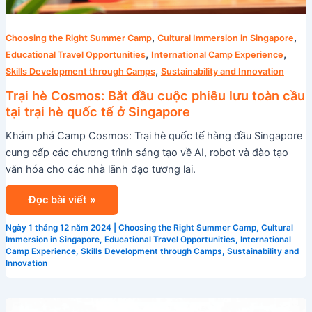
,
,
Choosing the Right Summer Camp
Cultural Immersion in Singapore
,
,
Educational Travel Opportunities
International Camp Experience
,
Skills Development through Camps
Sustainability and Innovation
Trại hè Cosmos: Bắt đầu cuộc phiêu lưu toàn cầu
tại trại hè quốc tế ở Singapore
Khám phá Camp Cosmos: Trại hè quốc tế hàng đầu Singapore
cung cấp các chương trình sáng tạo về AI, robot và đào tạo
văn hóa cho các nhà lãnh đạo tương lai.
Đọc bài viết »
Ngày 1 tháng 12 năm 2024
|
Choosing the Right Summer Camp
,
Cultural
Immersion in Singapore
,
Educational Travel Opportunities
,
International
Camp Experience
,
Skills Development through Camps
,
Sustainability and
Innovation
Làm