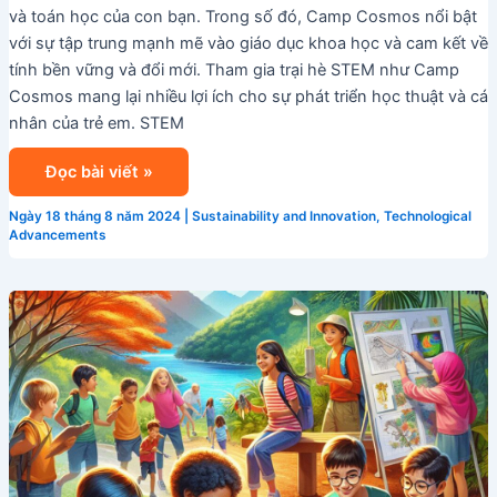
và toán học của con bạn. Trong số đó, Camp Cosmos nổi bật
với sự tập trung mạnh mẽ vào giáo dục khoa học và cam kết về
tính bền vững và đổi mới. Tham gia trại hè STEM như Camp
Cosmos mang lại nhiều lợi ích cho sự phát triển học thuật và cá
nhân của trẻ em. STEM
Đọc bài viết »
Ngày 18 tháng 8 năm 2024
|
Sustainability and Innovation
,
Technological
Advancements
Khám
phá
trại
hè
tại
Singapore
cùng
Camp