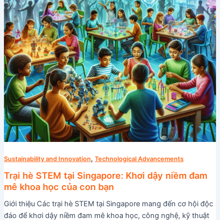
dậy
niềm
đam
mê
khoa
học
của
con
bạn
,
Sustainability and Innovation
Technological Advancements
Trại hè STEM tại Singapore: Khơi dậy niềm đam
mê khoa học của con bạn
Giới thiệu Các trại hè STEM tại Singapore mang đến cơ hội độc
đáo để khơi dậy niềm đam mê khoa học, công nghệ, kỹ thuật