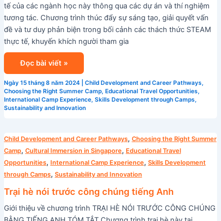
tế của các ngành học này thông qua các dự án và thí nghiệm
tương tác. Chương trình thúc đẩy sự sáng tạo, giải quyết vấn
đề và tư duy phản biện trong bối cảnh các thách thức STEAM
thực tế, khuyến khích người tham gia
Đọc bài viết »
Ngày 15 tháng 8 năm 2024
|
Child Development and Career Pathways
,
Choosing the Right Summer Camp
,
Educational Travel Opportunities
,
International Camp Experience
,
Skills Development through Camps
,
Sustainability and Innovation
Trại
,
Child Development and Career Pathways
Choosing the Right Summer
hè
,
,
Camp
Cultural Immersion in Singapore
Educational Travel
nói
,
,
Opportunities
International Camp Experience
Skills Development
trước
,
through Camps
Sustainability and Innovation
công
Trại hè nói trước công chúng tiếng Anh
chúng
Giới thiệu về chương trình TRẠI HÈ NÓI TRƯỚC CÔNG CHÚNG
tiếng
BẰNG TIẾNG ANH TÓM TẮT Chương trình trại hè này tại
Anh