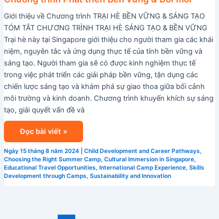
vững
Giới thiệu về Chương trình TRẠI HÈ BỀN VỮNG & SÁNG TẠO
&
TÓM TẮT CHƯƠNG TRÌNH TRẠI HÈ SÁNG TẠO & BỀN VỮNG
Đổi
Trại hè này tại Singapore giới thiệu cho người tham gia các khái
mới
niệm, nguyên tắc và ứng dụng thực tế của tính bền vững và
sáng tạo. Người tham gia sẽ có được kinh nghiệm thực tế
trong việc phát triển các giải pháp bền vững, tận dụng các
chiến lược sáng tạo và khám phá sự giao thoa giữa bối cảnh
môi trường và kinh doanh. Chương trình khuyến khích sự sáng
tạo, giải quyết vấn đề và
Đọc bài viết »
Ngày 15 tháng 8 năm 2024
|
Child Development and Career Pathways
,
Choosing the Right Summer Camp
,
Cultural Immersion in Singapore
,
Educational Travel Opportunities
,
International Camp Experience
,
Skills
Development through Camps
,
Sustainability and Innovation