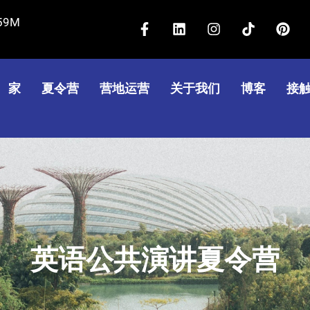
脸
领
I
抖
P
59M
书
英
n
音
i
-
s
n
f
t
t
a
e
家
夏令营
营地运营
关于我们
博客
接
g
r
r
e
a
s
m
t
的
的
英语公共演讲夏令营