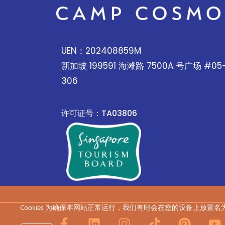
UEN：202408859M
新加坡 199591 海滩路 7500A 号广场 #05
306
许可证号：TA03806
Cookies 为确保本网站正常运行，我们有时会在您的设备上放置名为
脸
领
I
抖
P
Y