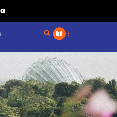
Y
o
u
T
u
开
触
b
卷
e