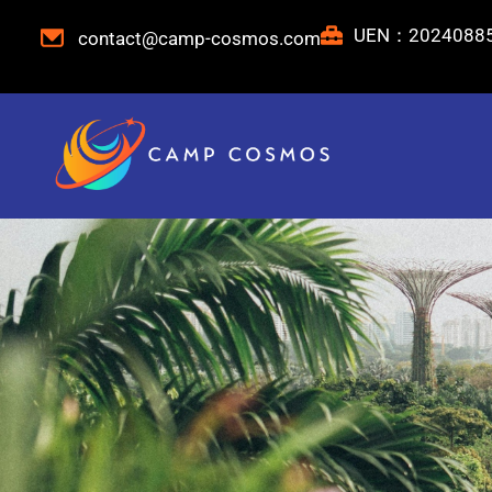
跳
UEN：2024088
contact@camp-cosmos.com
至
内
容