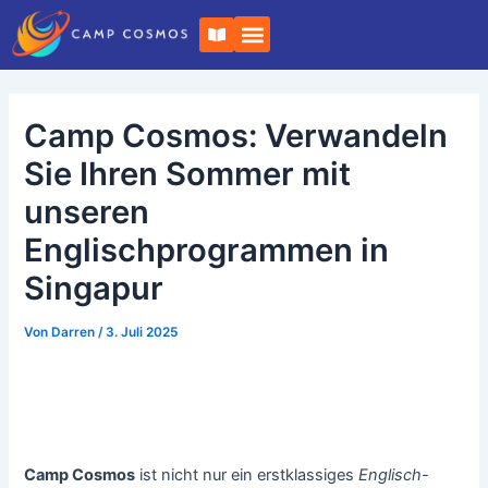
Zum
Post-
B
Inhalt
Navigation
u
c
springen
h
o
f
Camp Cosmos: Verwandeln
f
e
n
Sie Ihren Sommer mit
unseren
Englischprogrammen in
Singapur
Von
Darren
/
3. Juli 2025
Camp Cosmos
ist nicht nur ein erstklassiges
Englisch-