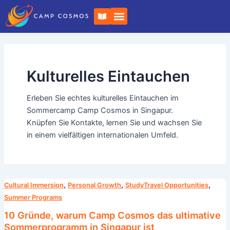
Zum
B
Inhalt
u
c
springen
h
o
f
f
e
Kulturelles Eintauchen
n
Erleben Sie echtes kulturelles Eintauchen im
Sommercamp Camp Cosmos in Singapur.
Knüpfen Sie Kontakte, lernen Sie und wachsen Sie
in einem vielfältigen internationalen Umfeld.
10
,
,
,
Cultural Immersion
Personal Growth
StudyTravel Opportunities
Gründe,
Summer Programs
warum
10 Gründe, warum Camp Cosmos das ultimative
Camp
Sommerprogramm in Singapur ist