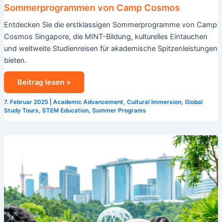
Sommerprogrammen von Camp Cosmos
Entdecken Sie die erstklassigen Sommerprogramme von Camp
Cosmos Singapore, die MINT-Bildung, kulturelles Eintauchen
und weltweite Studienreisen für akademische Spitzenleistungen
bieten.
Beitrag lesen »
7. Februar 2025
|
Academic Advancement
,
Cultural Immersion
,
Global
Study Tours
,
STEM Education
,
Summer Programs
Englisch-
Sommercamp
in
Singapur:
Ein
vollständiger
Leitfaden