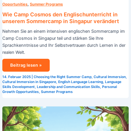
,
Opportunities
Summer Programs
Wie Camp Cosmos den Englischunterricht in
unserem Sommercamp in Singapur verändert
Nehmen Sie an einem intensiven englischen Sommercamp im
Camp Cosmos in Singapur teil und stärken Sie Ihre
Sprachkenntnisse und Ihr Selbstvertrauen durch Lernen in der
realen Welt.
Beitrag lesen »
14. Februar 2025
|
Choosing the Right Summer Camp
,
Cultural Immersion
,
Cultural Immersion in Singapore
,
English Language Learning
,
Language
Skills Development
,
Leadership and Communication Skills
,
Personal
Growth Opportunities
,
Summer Programs
Erzielen
Sie
akademische
Fortschritte