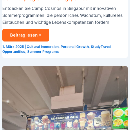
Cosmos
Entdecken Sie Camp Cosmos in Singapur mit innovativen
das
Sommerprogrammen, die persönliches Wachstum, kulturelles
ultimative
Eintauchen und wichtige Lebenskompetenzen fördern.
Sommerprogramm
in
Beitrag lesen »
Singapur
ist
1. März 2025
|
Cultural Immersion
,
Personal Growth
,
StudyTravel
Opportunities
,
Summer Programs
Wie
Camp
Cosmos
den
Englischunterricht
in
unserem
Sommercamp
in