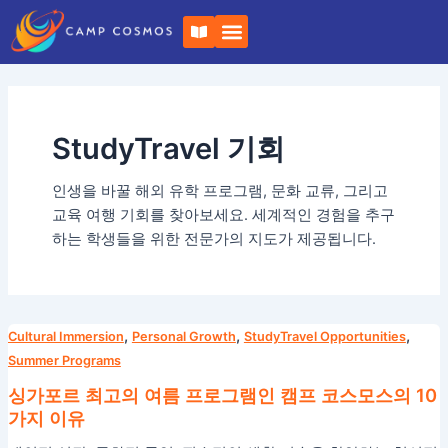
컨
책
텐
이
펼
츠
쳐
로
지
다
건
너
StudyTravel 기회
뛰
기
인생을 바꿀 해외 유학 프로그램, 문화 교류, 그리고
교육 여행 기회를 찾아보세요. 세계적인 경험을 추구
하는 학생들을 위한 전문가의 지도가 제공됩니다.
싱
,
,
,
Cultural Immersion
Personal Growth
StudyTravel Opportunities
가
Summer Programs
포
싱가포르 최고의 여름 프로그램인 캠프 코스모스의 10
르
가지 이유
최