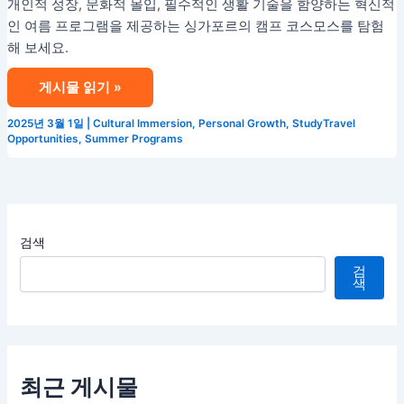
개인적 성장, 문화적 몰입, 필수적인 생활 기술을 함양하는 혁신적
고
인 여름 프로그램을 제공하는 싱가포르의 캠프 코스모스를 탐험
의
해 보세요.
여
름
게시물 읽기 »
프
로
2025년 3월 1일
|
Cultural Immersion
,
Personal Growth
,
StudyTravel
그
Opportunities
,
Summer Programs
램
인
캠
프
검색
코
스
검
색
모
스
의
10
가
최근 게시물
지