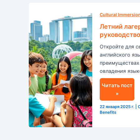
Летний
лагерь
Cultural Immersio
английского
Летний лаге
языка
руководств
в
Откройте для с
Сингапуре:
английского язы
полное
преимуществах 
руководство
овладения язык
Читать пост
»
22 января 2025 г.
|
C
Benefits