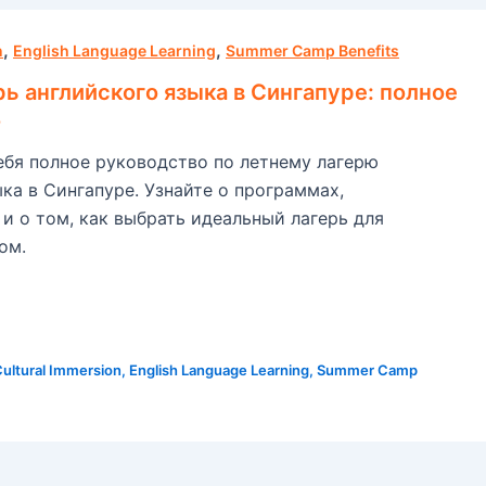
,
,
n
English Language Learning
Summer Camp Benefits
рь английского языка в Сингапуре: полное
о
ебя полное руководство по летнему лагерю
ка в Сингапуре. Узнайте о программах,
и о том, как выбрать идеальный лагерь для
ом.
ultural Immersion
,
English Language Learning
,
Summer Camp