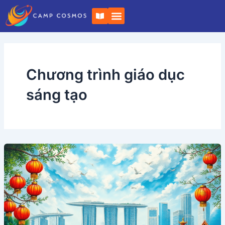
Bỏ
S
qua
á
c
nội
h
dung
m
ở
Chương trình giáo dục
sáng tạo
Tại
sao
Camp
Cosmos
là
nơi
tốt