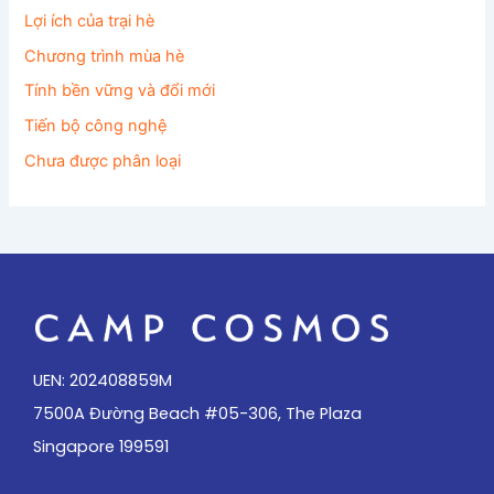
Lợi ích của trại hè
Chương trình mùa hè
Tính bền vững và đổi mới
Tiến bộ công nghệ
Chưa được phân loại
UEN: 202408859M
7500A Đường Beach #05-306, The Plaza
Singapore 199591