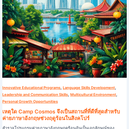
ที่
ที่
ดี
ที่สุด
สำหรับ
ค่าย
ภาษา
อังกฤษ
ช่วง
ฤดู
ร้อน
ใน
,
,
สิงคโปร์
Innovative Educational Programs
Language Skills Development
,
,
Leadership and Communication Skills
Multicultural Environment
Personal Growth Opportunities
เหตุใด Camp Cosmos จึงเป็นสถานที่ที่ดีที่สุดสำหรับ
ค่ายภาษาอังกฤษช่วงฤดูร้อนในสิงคโปร์
สำรวจโปรแกรมค่ายภาษาอังกฤษฤดูร้อนอันเป็นเอกลักษณ์ของ