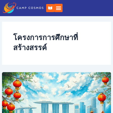
ข้าม
เ
ไป
ปิ
ด
ยัง
ห
เนื้อหา
นั
ง
สื
อ
โครงการการศึกษาที่
สร้างสรรค์
เหตุ
ใด
Camp
Cosmos
จึง
เป็น
สถาน