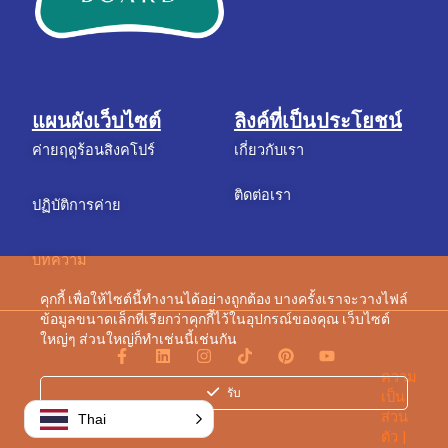
แผนผังเว็บไซต์
ลิงค์ที่เป็นประโยชน์
ค่ายฤดูร้อนสิงคโปร์
เกี่ยวกับเรา
ติดต่อเรา
ปฏิบัติการค่าย
บทความ
คุกกี้ เพื่อให้ไซต์นี้ทำงานได้อย่างถูกต้อง บางครั้งเราจะวางไฟล์
ข้อมูลขนาดเล็กที่เรียกว่าคุกกี้ไว้ในอุปกรณ์ของคุณ เว็บไซต์
ใหญ่ๆ ส่วนใหญ่ก็ทำเช่นนี้เช่นกัน
เ
ลิ
อิ
ติ๊
พิ
ยู
ฟ
ง
น
ก
น
ทู
ความ
ส
ค์
ส
ต๊
เ
ป
บุ๊
อิ
ต
อ
ท
รับ
เป็น
ค
น
า
ก
อ
ส่วน
Thai
-
แ
เ
ตัว |
เ
ก
ร