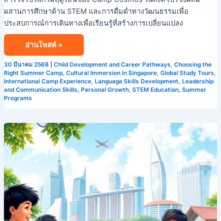
สำรวจ
ผสานการศึกษาด้าน STEM และการดื่มด่ำทางวัฒนธรรมเพื่อ
โปรแกรม
ประสบการณ์การเดินทางเพื่อเรียนรู้ที่สร้างการเปลี่ยนแปลง
ฤดู
ร้อน
อ่านโพสต์ »
ที่
ดี
30 มีนาคม 2568
|
Child Development and Career Pathways
,
Choosing the
ที่สุด
Right Summer Camp
,
Cultural Immersion in Singapore
,
Global Study Tours
,
International Camp Experience
,
Language Skills Development
,
Leadership
ของ
and Communication Skills
,
Personal Growth
,
STEM Education
,
Summer
ประเทศ
Programs
สิงคโปร์!
สัมผัส
ประสบการณ์
ที่
ดี
ที่สุด:
โปรแกรม
ฤดู
ร้อน