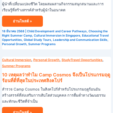
ผู้นำที่เปลี่ยนแปลงชีวิต โดยผสมผสานกิจกรรมสนุกสนานและการ
เรียนรู้ที่สร้างสรรค์สำหรับผู้นำในอนาคต
อ่านโพสต์ »
18 มีนาคม 2568
|
Child Development and Career Pathways
,
Choosing the
Right Summer Camp
,
Cultural Immersion in Singapore
,
Educational Travel
Opportunities
,
Global Study Tours
,
Leadership and Communication Skills
,
Personal Growth
,
Summer Programs
10
,
,
,
Cultural Immersion
Personal Growth
StudyTravel Opportunities
เหตุผล
Summer Programs
ว่า
10 เหตุผลว่าทำไม Camp Cosmos จึงเป็นโปรแกรมฤดู
ทำไม
ร้อนที่ดีที่สุดในประเทศสิงคโปร์
Camp
สำรวจ Camp Cosmos ในสิงคโปร์สำหรับโปรแกรมฤดูร้อนอัน
Cosmos
สร้างสรรค์ที่ส่งเสริมการเติบโตส่วนบุคคล การดื่มด่ำทางวัฒนธรรม
จึง
และทักษะชีวิตที่จำเป็น
เป็น
โปรแกรม
อ่านโพสต์ »