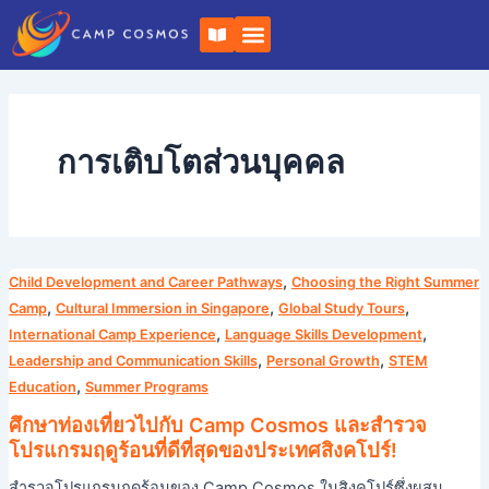
ข้าม
เ
ไป
ปิ
ด
ยัง
ห
เนื้อหา
นั
ง
สื
อ
การเติบโตส่วนบุคคล
ศึกษา
,
Child Development and Career Pathways
Choosing the Right Summer
ท่อง
,
,
,
Camp
Cultural Immersion in Singapore
Global Study Tours
เที่ยว
,
,
International Camp Experience
Language Skills Development
ไป
,
,
Leadership and Communication Skills
Personal Growth
STEM
กับ
,
Education
Summer Programs
Camp
ศึกษาท่องเที่ยวไปกับ Camp Cosmos และสำรวจ
Cosmos
โปรแกรมฤดูร้อนที่ดีที่สุดของประเทศสิงคโปร์!
และ
สำรวจโปรแกรมฤดูร้อนของ Camp Cosmos ในสิงคโปร์ซึ่งผสม