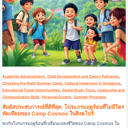
ที่
ไม่มี
ใคร
ทัดเทียม
ของ
Camp
Cosmos
ใน
สิงคโปร์
,
,
Academic Advancement
Child Development and Career Pathways
,
,
Choosing the Right Summer Camp
Cultural Immersion in Singapore
,
,
Educational Travel Opportunities
Global Study Tours
Leadership and
,
,
Communication Skills
Personal Growth
Summer Programs
สัมผัสประสบการณ์ที่ดีที่สุด: โปรแกรมฤดูร้อนที่ไม่มีใคร
ทัดเทียมของ Camp Cosmos ในสิงคโปร์
พบกับโปรแกรมฤดูร้อนที่เปลี่ยนแปลงชีวิตของ Camp Cosmos ใน