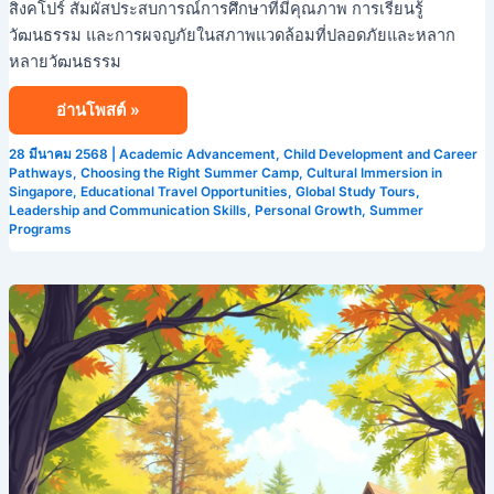
สิงคโปร์ สัมผัสประสบการณ์การศึกษาที่มีคุณภาพ การเรียนรู้
วัฒนธรรม และการผจญภัยในสภาพแวดล้อมที่ปลอดภัยและหลาก
หลายวัฒนธรรม
อ่านโพสต์ »
28 มีนาคม 2568
|
Academic Advancement
,
Child Development and Career
Pathways
,
Choosing the Right Summer Camp
,
Cultural Immersion in
Singapore
,
Educational Travel Opportunities
,
Global Study Tours
,
Leadership and Communication Skills
,
Personal Growth
,
Summer
Programs
การ
พัฒนา
ภาวะ
ผู้นำ
ให้
สนุกสนาน:
ค้น
พบ