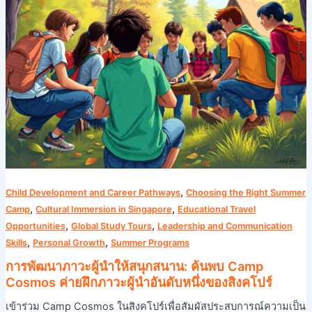
Camp
Cosmos
ค่าย
ฝึก
ภาวะ
ผู้นำ
อันดับ
หนึ่ง
ของ
สิงคโปร์
,
Child Development and Career Pathways
Choosing the Right Summer
,
,
Camp
Cultural Immersion in Singapore
Educational Travel
,
,
Opportunities
Global Study Tours
Leadership and Communication
,
,
Skills
Personal Growth
Summer Programs
การพัฒนาภาวะผู้นำให้สนุกสนาน: ค้นพบ Camp
Cosmos ค่ายฝึกภาวะผู้นำอันดับหนึ่งของสิงคโปร์
เข้าร่วม Camp Cosmos ในสิงคโปร์เพื่อสัมผัสประสบการณ์ความเป็น