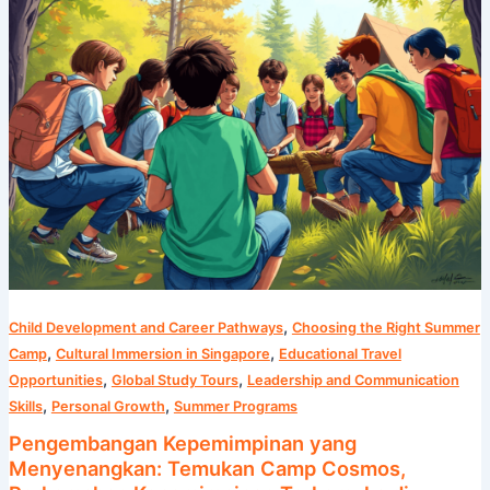
Perkemahan
Kepemimpinan
Terkemuka
di
Singapura
,
Child Development and Career Pathways
Choosing the Right Summer
,
,
Camp
Cultural Immersion in Singapore
Educational Travel
,
,
Opportunities
Global Study Tours
Leadership and Communication
,
,
Skills
Personal Growth
Summer Programs
Pengembangan Kepemimpinan yang
Menyenangkan: Temukan Camp Cosmos,