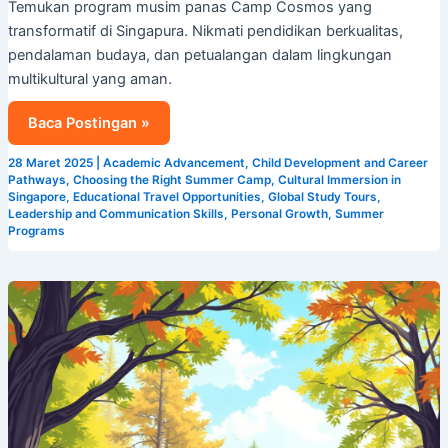
Temukan program musim panas Camp Cosmos yang
transformatif di Singapura. Nikmati pendidikan berkualitas,
pendalaman budaya, dan petualangan dalam lingkungan
multikultural yang aman.
Baca Postingan »
28 Maret 2025
|
Academic Advancement
,
Child Development and Career
Pathways
,
Choosing the Right Summer Camp
,
Cultural Immersion in
Singapore
,
Educational Travel Opportunities
,
Global Study Tours
,
Leadership and Communication Skills
,
Personal Growth
,
Summer
Programs
Pengembangan
Kepemimpinan
yang
Menyenangkan:
Temukan
Camp
Cosmos,