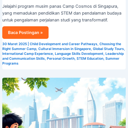
Musim
Jelajahi program musim panas Camp Cosmos di Singapura,
Panas
yang memadukan pendidikan STEM dan pendalaman budaya
Terbaik
untuk pengalaman perjalanan studi yang transformatif.
di
Singapura!
Baca Postingan »
30 Maret 2025
|
Child Development and Career Pathways
,
Choosing the
Right Summer Camp
,
Cultural Immersion in Singapore
,
Global Study Tours
,
International Camp Experience
,
Language Skills Development
,
Leadership
and Communication Skills
,
Personal Growth
,
STEM Education
,
Summer
Programs
Rasakan
yang
Terbaik:
Program
Musim
Panas
Singapura