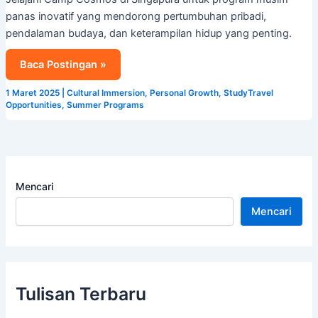
adalah
panas inovatif yang mendorong pertumbuhan pribadi,
Program
pendalaman budaya, dan keterampilan hidup yang penting.
Musim
Panas
Baca Postingan »
Terbaik
di
1 Maret 2025
|
Cultural Immersion
,
Personal Growth
,
StudyTravel
Singapura
Opportunities
,
Summer Programs
Mencari
Mencari
Tulisan Terbaru