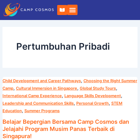
Langsung
B
ke
u
k
konten
u
t
e
r
b
Pertumbuhan Pribadi
u
k
a
Belajar
,
Child Development and Career Pathways
Choosing the Right Summer
Bepergian
,
,
,
Camp
Cultural Immersion in Singapore
Global Study Tours
Bersama
,
,
International Camp Experience
Language Skills Development
Camp
,
,
Leadership and Communication Skills
Personal Growth
STEM
Cosmos
,
Education
Summer Programs
dan
Belajar Bepergian Bersama Camp Cosmos dan
Jelajahi
Jelajahi Program Musim Panas Terbaik di
Program
Singapura!