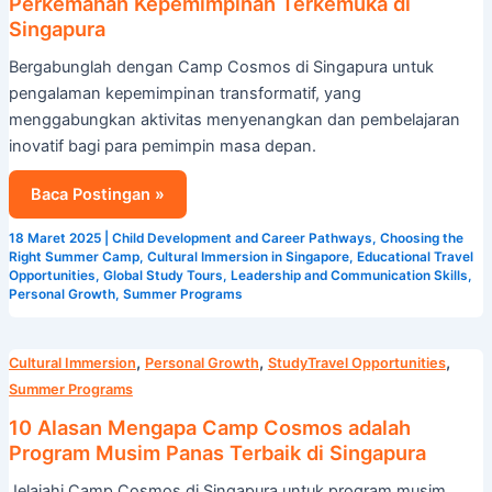
Perkemahan Kepemimpinan Terkemuka di
Singapura
Bergabunglah dengan Camp Cosmos di Singapura untuk
pengalaman kepemimpinan transformatif, yang
menggabungkan aktivitas menyenangkan dan pembelajaran
inovatif bagi para pemimpin masa depan.
Baca Postingan »
18 Maret 2025
|
Child Development and Career Pathways
,
Choosing the
Right Summer Camp
,
Cultural Immersion in Singapore
,
Educational Travel
Opportunities
,
Global Study Tours
,
Leadership and Communication Skills
,
Personal Growth
,
Summer Programs
10
,
,
,
Cultural Immersion
Personal Growth
StudyTravel Opportunities
Alasan
Summer Programs
Mengapa
10 Alasan Mengapa Camp Cosmos adalah
Camp
Program Musim Panas Terbaik di Singapura
Cosmos
Jelajahi Camp Cosmos di Singapura untuk program musim