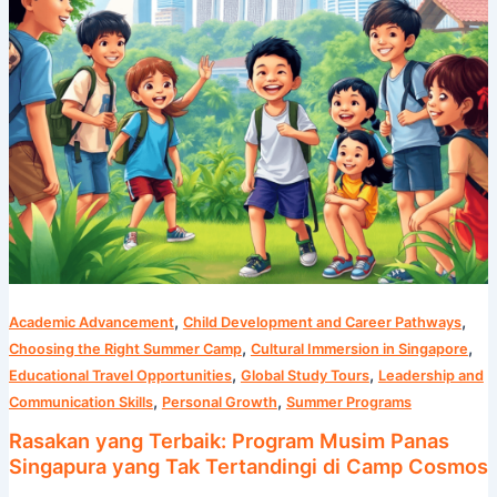
yang
Tak
Tertandingi
di
Camp
Cosmos
,
,
Academic Advancement
Child Development and Career Pathways
,
,
Choosing the Right Summer Camp
Cultural Immersion in Singapore
,
,
Educational Travel Opportunities
Global Study Tours
Leadership and
,
,
Communication Skills
Personal Growth
Summer Programs
Rasakan yang Terbaik: Program Musim Panas
Singapura yang Tak Tertandingi di Camp Cosmos