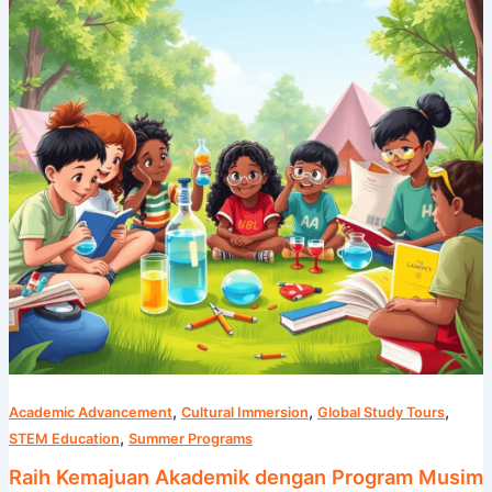
Program
Musim
Panas
Camp
Cosmos
,
,
,
Academic Advancement
Cultural Immersion
Global Study Tours
,
STEM Education
Summer Programs
Raih Kemajuan Akademik dengan Program Musim