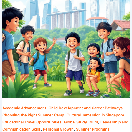
Musim
Panas
Singapura
yang
Tak
Tertandingi
di
Camp
Cosmos
,
,
Academic Advancement
Child Development and Career Pathways
,
,
Choosing the Right Summer Camp
Cultural Immersion in Singapore
,
,
Educational Travel Opportunities
Global Study Tours
Leadership and
,
,
Communication Skills
Personal Growth
Summer Programs