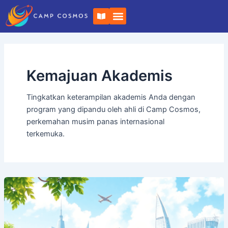
Langsung
B
ke
u
k
konten
u
t
e
r
b
Kemajuan Akademis
u
k
a
Tingkatkan keterampilan akademis Anda dengan
program yang dipandu oleh ahli di Camp Cosmos,
perkemahan musim panas internasional
terkemuka.
Rasakan
yang
Terbaik:
Program