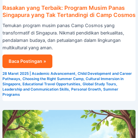
Rasakan yang Terbaik: Program Musim Panas
Singapura yang Tak Tertandingi di Camp Cosmos
Temukan program musim panas Camp Cosmos yang
transformatif di Singapura. Nikmati pendidikan berkualitas,
pendalaman budaya, dan petualangan dalam lingkungan
multikultural yang aman.
Baca Postingan »
28 Maret 2025
|
Academic Advancement
,
Child Development and Career
Pathways
,
Choosing the Right Summer Camp
,
Cultural Immersion in
Singapore
,
Educational Travel Opportunities
,
Global Study Tours
,
Leadership and Communication Skills
,
Personal Growth
,
Summer
Programs
Raih
Kemajuan
Akademik
dengan