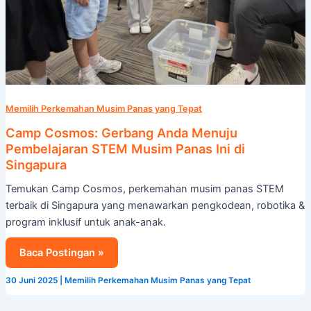
Panas
Ini
di
Singapura
Memilih Perkemahan Musim Panas yang Tepat
Camp Cosmos: Gerbang Anda Menuju
Pembelajaran STEM Musim Panas Ini di
Singapura
Temukan Camp Cosmos, perkemahan musim panas STEM
terbaik di Singapura yang menawarkan pengkodean, robotika &
program inklusif untuk anak-anak.
Baca Postingan »
30 Juni 2025
|
Memilih Perkemahan Musim Panas yang Tepat