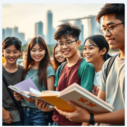
Camp
Cosmos:
Tempat
Bertemunya
Kesenangan
dan
Pembelajaran
di
Singapore
English
Summer
Camp