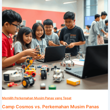
Perkemahan
Musim
Panas
STEM
Lainnya:
Mana
yang
Lebih
Unggul?
Memilih Perkemahan Musim Panas yang Tepat
Camp Cosmos vs. Perkemahan Musim Panas