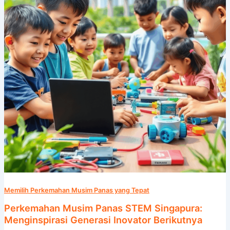
Singapura:
Menginspirasi
Generasi
Inovator
Berikutnya
Memilih Perkemahan Musim Panas yang Tepat
Perkemahan Musim Panas STEM Singapura:
Menginspirasi Generasi Inovator Berikutnya