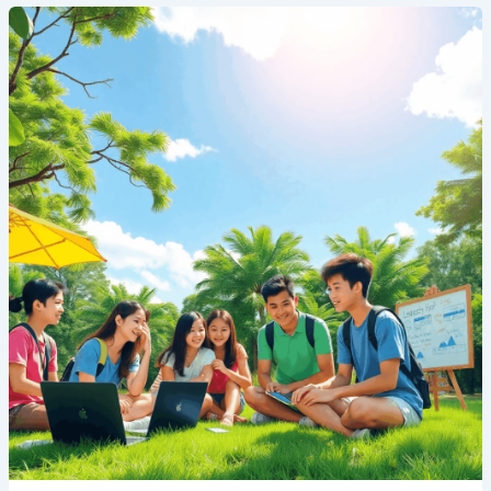
Bagaimana
Cosmos
Singapura
Membentuk
Pemimpin
Masa
Depan
Musim
Panas
Ini