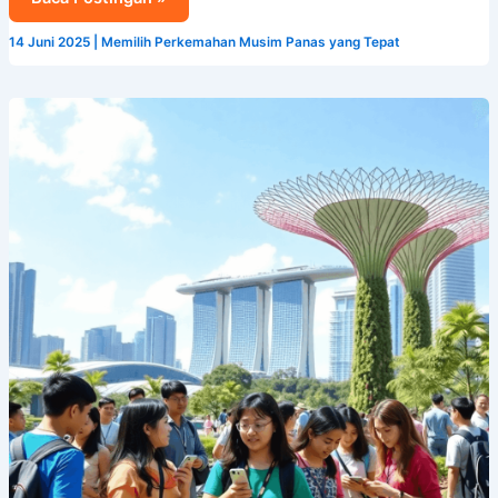
14 Juni 2025
|
Memilih Perkemahan Musim Panas yang Tepat
Manfaat
Mengejutkan
Memilih
Singapura
sebagai
Tempat
Wisata
Studi
Anda