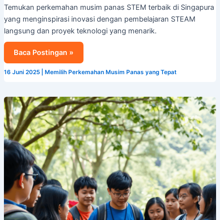
Temukan perkemahan musim panas STEM terbaik di Singapura
yang menginspirasi inovasi dengan pembelajaran STEAM
langsung dan proyek teknologi yang menarik.
Baca Postingan »
16 Juni 2025
|
Memilih Perkemahan Musim Panas yang Tepat
Kamp
Musim
Panas
Pengembangan
Kepemimpinan
di
Singapura:
Sebuah
Perubahan
Besar
bagi