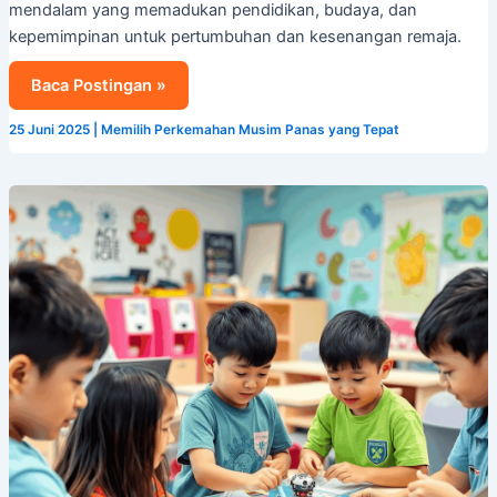
mendalam yang memadukan pendidikan, budaya, dan
kepemimpinan untuk pertumbuhan dan kesenangan remaja.
Baca Postingan »
25 Juni 2025
|
Memilih Perkemahan Musim Panas yang Tepat
5
Alasan
Mengapa
Anak
Anda
Harus
Mengikuti
Perkemahan
Musim
Panas
STEM
di