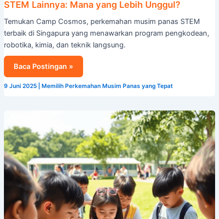
STEM Lainnya: Mana yang Lebih Unggul?
Temukan Camp Cosmos, perkemahan musim panas STEM
terbaik di Singapura yang menawarkan program pengkodean,
robotika, kimia, dan teknik langsung.
Baca Postingan »
9 Juni 2025
|
Memilih Perkemahan Musim Panas yang Tepat
Tingkatkan
Kemampuan
Bahasa
Inggris
Anda
dengan
Program
Perkemahan
Musim