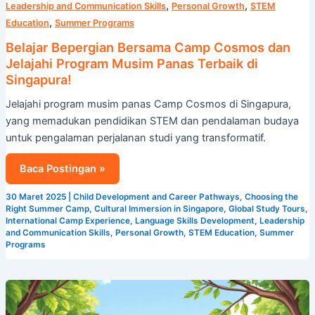
Camp
,
,
Leadership and Communication Skills
Personal Growth
STEM
Cosmos
,
Education
Summer Programs
dan
Belajar Bepergian Bersama Camp Cosmos dan
Jelajahi
Jelajahi Program Musim Panas Terbaik di
Program
Singapura!
Musim
Jelajahi program musim panas Camp Cosmos di Singapura,
Panas
yang memadukan pendidikan STEM dan pendalaman budaya
Terbaik
untuk pengalaman perjalanan studi yang transformatif.
di
Singapura!
Baca Postingan »
30 Maret 2025
|
Child Development and Career Pathways
,
Choosing the
Right Summer Camp
,
Cultural Immersion in Singapore
,
Global Study Tours
,
International Camp Experience
,
Language Skills Development
,
Leadership
and Communication Skills
,
Personal Growth
,
STEM Education
,
Summer
Programs
Raih
Kemajuan