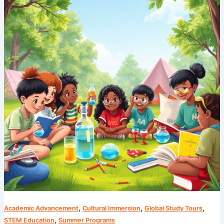
Akademik
dengan
Program
Musim
Panas
Camp
Cosmos
,
,
,
Academic Advancement
Cultural Immersion
Global Study Tours
,
STEM Education
Summer Programs