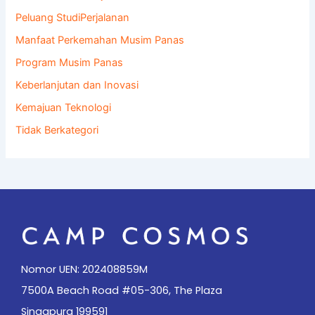
Peluang StudiPerjalanan
Manfaat Perkemahan Musim Panas
Program Musim Panas
Keberlanjutan dan Inovasi
Kemajuan Teknologi
Tidak Berkategori
Nomor UEN: 202408859M
7500A Beach Road #05-306, The Plaza
Singapura 199591