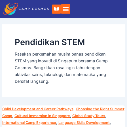
Langsung
B
ke
u
k
konten
u
t
e
r
b
Pendidikan STEM
u
k
a
Rasakan perkemahan musim panas pendidikan
STEM yang inovatif di Singapura bersama Camp
Cosmos. Bangkitkan rasa ingin tahu dengan
aktivitas sains, teknologi, dan matematika yang
bersifat langsung.
Belajar
,
Child Development and Career Pathways
Choosing the Right Summer
Bepergian
,
,
,
Camp
Cultural Immersion in Singapore
Global Study Tours
Bersama
,
,
International Camp Experience
Language Skills Development