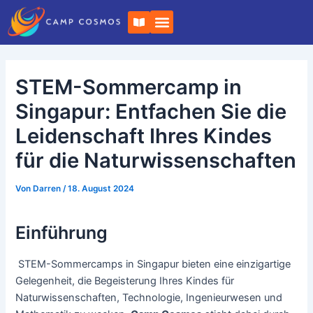
Zum
Post-
B
Inhalt
Navigation
u
c
springen
h
o
f
STEM-Sommercamp in
f
e
n
Singapur: Entfachen Sie die
Leidenschaft Ihres Kindes
für die Naturwissenschaften
Von
Darren
/
18. August 2024
Einführung
STEM-Sommercamps in Singapur bieten eine einzigartige
Gelegenheit, die Begeisterung Ihres Kindes für
Naturwissenschaften, Technologie, Ingenieurwesen und