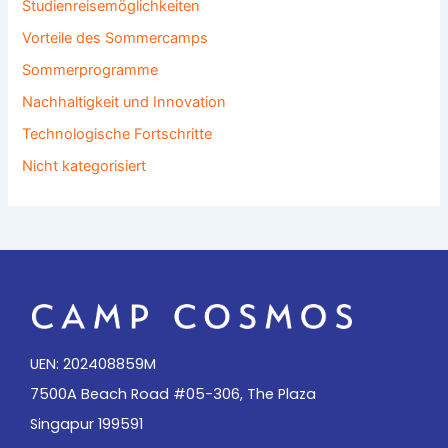
Studienreisemöglichkeiten
Vorteile des Sommercamps
Sommerprogramme
Nachhaltigkeit und Innovation
Technologische Fortschritte
Nicht kategorisiert
UEN: 202408859M
7500A Beach Road #05-306, The Plaza
Singapur 199591