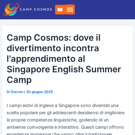
Vai
Post
L
al
di
i
b
contenuto
navigazione
r
o
a
Camp Cosmos: dove il
p
e
r
divertimento incontra
t
o
l'apprendimento al
Singapore English Summer
Camp
Di
Darren
/
20 giugno 2025
I campi estivi di inglese a Singapore sono diventati una
scelta popolare per gli adolescenti desiderosi di migliorare
le proprie competenze linguistiche, godendo di un
ambiente coinvolgente e interattivo. Questi campi offrono
esperienze immersive che vanno oltre il tradizionale