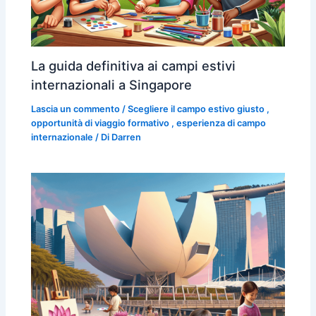
La guida definitiva ai campi estivi
internazionali a Singapore
Lascia un commento
/
Scegliere il campo estivo giusto
,
opportunità di viaggio formativo
,
esperienza di campo
internazionale
/ Di
Darren