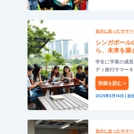
の
ャ
リ
ン
ー
プ
シ
ダ
で
ン
自分に合ったサマー
ー
若
ガ
シ
者
シンガポール
ポ
ッ
の
ら、未来を築
ー
プ
才
学生に学業の成長
ル
育
能
ディ旅行サマーキ
の
成
が
サ
サ
輝
投稿を読む »
マ
マ
く
ー
ー
2025年5月14日
|
自
キ
プ
ャ
ロ
ン
グ
シ
プ
ラ
ン
自分に合ったサマー
で
ム