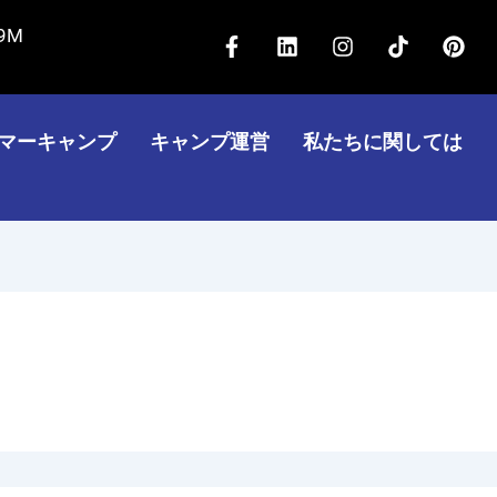
F
リ
イ
テ
ピ
59M
a
ン
ン
ィ
ン
c
ク
ス
ッ
タ
e
ド
タ
ク
レ
b
イ
グ
ト
ス
マーキャンプ
キャンプ運営
私たちに関しては
o
ン
ラ
ッ
ト
o
ム
ク
k
-
f