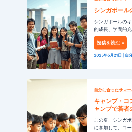
ル
高
ガ
の
の
シンガポール
ポ
英
目
シンガポールのキ
ー
語
的
的成長、学問的充
ル
留
地
の
学
投稿を読む »
サ
旅
マ
行
2025年5月21日
|
自
ー
を
キ
ど
ャ
の
キ
ン
よ
ャ
自分に合ったサマー
プ：
う
ン
他
に
キャンプ・コ
プ・
に
再
ャンプで若者
コ
は
定
この夏、シンガポー
ス
な
義
に参加して、コー
モ
い
す