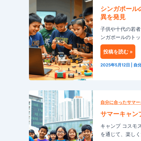
ガ
ス
シンガポール
ポ
タ
異を発見
ー
デ
子供や十代の若者
ル
ィ
ンガポールのトッ
の
旅
ト
行
投稿を読む »
ッ
を
プ
楽
2025年5月12日
|
自
STEM
し
サ
み
マ
な
サ
ー
が
マ
自分に合ったサマー
プ
ら、
ー
ロ
未
サマーキャン
キ
グ
来
キャンプ コスモ
ャ
ラ
を
を通じて、楽しく
ン
ム
築