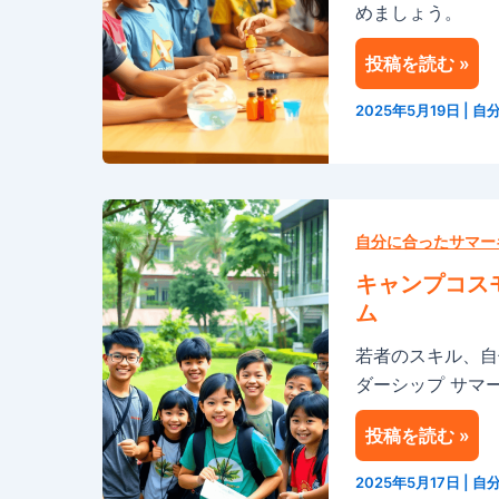
めましょう。
ス：
研
る
シ
修
の
投稿を読む »
ン
旅
か
ガ
行
2025年5月19日
|
自
ポ
体
ー
験
ル
キ
の
ャ
自分に合ったサマー
プ
ン
レ
キャンプコス
プ
ミ
ム
コ
ア
若者のスキル、自
ス
STEM
ダーシップ サマー
モ
サ
ス：
マ
投稿を読む »
究
ー
極
キ
2025年5月17日
|
自