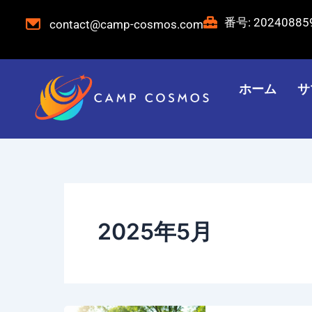
コ
投
番号: 2024088
contact@camp-cosmos.com
ン
稿
テ
の
ン
ペ
ツ
ー
ホーム
サ
へ
ジ
ス
ネ
キ
ー
ッ
シ
プ
ョ
ン
2025年5月