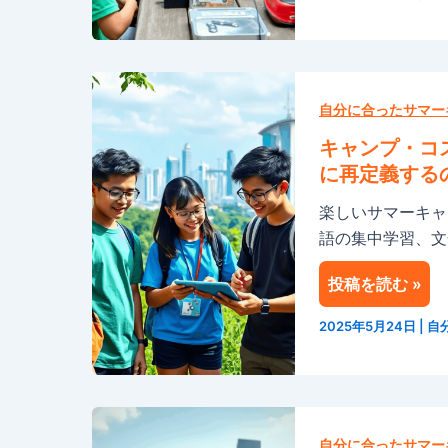
ガ
ま
ポ
す
ー
キ
ル
ャ
自分に合ったサマー
で
ン
今
キャンプ・コ
プ・
夏
に再定義する
コ
開
楽しいサマーキャ
ス
催
語の集中学習、文
モ
さ
ス
れ
投稿を読む »
が
る
シ
STEM
2025年5月24日
|
自
ン
学
ガ
習
ポ
の
シ
ー
最
ン
自分に合ったサマー