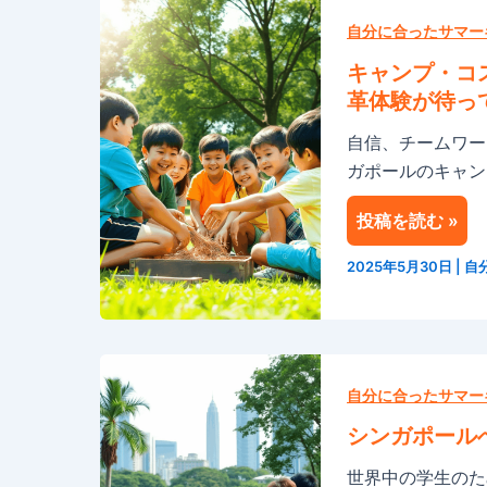
キ
ャ
自分に合ったサマー
ン
キャンプ・コ
プ・
革体験が待っ
コ
自信、チームワー
ス
ガポールのキャン
モ
ス
投稿を読む »
の
リ
2025年5月30日
|
自
ー
ダ
ー
シ
シ
ン
自分に合ったサマー
ッ
ガ
プ
シンガポール
ポ
育
世界中の学生のた
ー
成