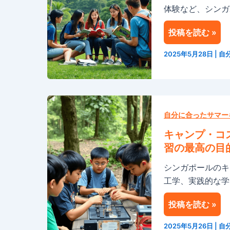
体験など、シンガ
ル
サ
へ
マ
投稿を読む »
の
ー
研
キ
2025年5月28日
|
自
修
ャ
旅
ン
行：
プ
キ
冒
で
ャ
自分に合ったサマー
険
変
ン
と
革
キャンプ・コ
プ・
学
体
習の最高の目
コ
び
験
シンガポールのキ
ス
の
が
工学、実践的な学
モ
夏
待
ス：
っ
投稿を読む »
シ
て
ン
い
2025年5月26日
|
自