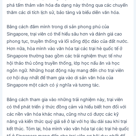
phá tấm thảm văn hóa đa dạng này thông qua các chuyến
thăm các di tích lịch sử, bảo tàng và biểu diễn văn hóa.
Bằng cách đắm mình trong di sản phong phú của
Singapore, trại viên có thể hiểu sâu hơn và đánh giá cao
phong tục, truyền thống và lối sống độc đáo của đất nước.
Hơn nữa, hòa mình vào văn hóa tại các trại hè quốc tế ở
Singapore thường bao gồm các trải nghiệm thực tế như
hội thảo thủ công truyền thống, lớp học nấu ăn và học
ngôn ngữ. Những hoạt động này mang đến cho trại viên
cơ hội duy nhất để tham gia vào di sản văn hóa của
Singapore một cách có ý nghĩa và tương tác.
Bằng cách tham gia vào những trải nghiệm này, trại viên
có thể phát triển ý thức đồng cảm và hiểu biết hơn đối với
các nền văn hóa khác nhau, cũng như có được các kỹ
năng và kiến thức quý giá sẽ ở lại với họ lâu dài sau khi trại
kết thúc. Tóm lại, hòa mình vào văn hóa tại các trại hè quốc
tế ở Singapore mang đến cho trại viên cơ hội duy nhất để