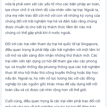
nữa là phải xem xét các yếu tố như các biện pháp an toàn,
lựa chọn chỗ ở và trình độ của nhân viên tại trại. Ngoài ra,
cha mẹ nên trao đổi cởi mở với con về những kỳ vọng của
chúng đối với trải nghiệm trại hè và đảm bảo rằng chúng
được chuẩn bị cho bất kỳ thách thức tiềm ẩn nào mà
chúng có thể gặp phải khi ở nước ngoài.
Đối với các trại viên tham dự trại hè quốc tế tại Singapore,
điều quan trọng là phải tiếp cận trải nghiệm với một tâm trí
cởi mở và sẵn sàng đón nhận những thử thách mới. Các
trại viên nên tận dụng cơ hội để tham gia vào các phong
tục và truyền thống địa phương thông qua các trải nghiệm
thực tế như hội thảo thủ công truyền thống hoặc lớp học
nấu ăn. Ngoài ra, họ nên nỗ lực tương tác với các đồng
nghiệp từ các nguồn gốc khác nhau để xây dựng kết nối
toàn cầu và có được cái nhìn rộng hơn về thế giới.
Cuối cùng, điều quan trọng là các trại viên phải trao đổi cởi
mở với cha mẹ về trải nghiệm của họ tại trại để đảm bảo