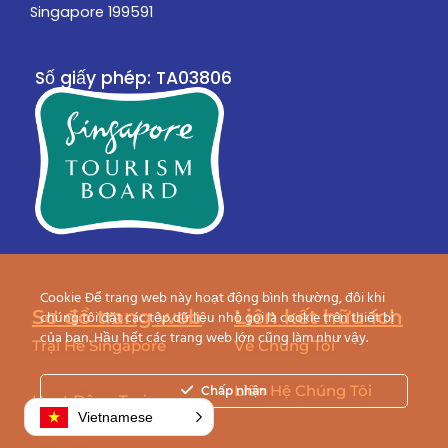
Singapore 199591
Số giấy phép: TA03806
Cookie Để trang web này hoạt động bình thường, đôi khi
Sơ đồ trang web
Liên kết hữu ích
chúng tôi đặt các tệp dữ liệu nhỏ gọi là cookie trên thiết bị
của bạn. Hầu hết các trang web lớn cũng làm như vậy.
Trại Hè Singapore
Về Chúng Tôi
Liên Hệ Chúng Tôi
Chấp nhận
Hoạt Động Trại
Vietnamese