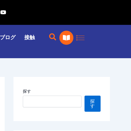
ユ
ー
チ
ュ
ー
本
ブログ
接触
ブ
を
開
く
探す
探
す