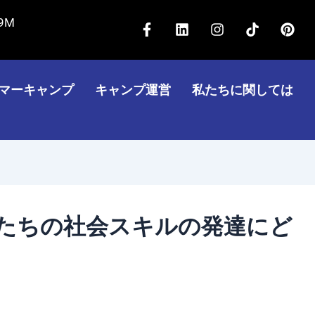
フ
リ
イ
テ
ピ
59M
ェ
ン
ン
ィ
ン
イ
ク
ス
ッ
タ
ス
ド
タ
ク
レ
ブ
イ
グ
ト
ス
マーキャンプ
キャンプ運営
私たちに関しては
ッ
ン
ラ
ッ
ト
ク
ム
ク
-
f
たちの社会スキルの発達にど