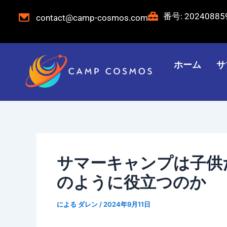
コ
投
番号: 2024088
contact@camp-cosmos.com
ン
稿
テ
ナ
ン
ビ
ツ
ゲ
ホーム
サ
へ
ー
ス
シ
キ
ョ
ッ
ン
プ
サマーキャンプは子供
のように役立つのか
による
ダレン
/
2024年9月11日