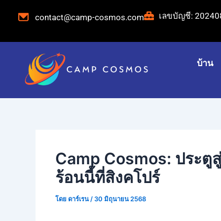
ข้าม
โพสต์
เลขบัญชี: 2024
contact@camp-cosmos.com
ไป
นำทาง
ยัง
เนื้อหา
บ้าน
Camp Cosmos: ประตูสู่
ร้อนนี้ที่สิงคโปร์
โดย
ดาร์เรน
/
30 มิถุนายน 2568