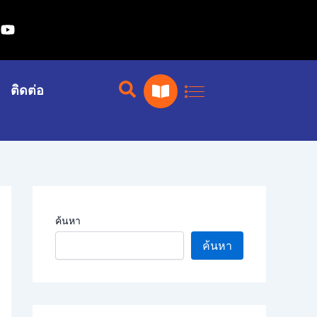
ยู
ทู
ป
เ
ติดต่อ
ปิ
ด
ห
นั
ง
สื
อ
ค้นหา
ค้นหา