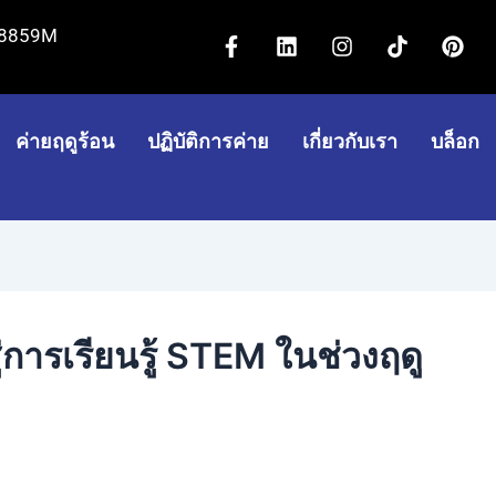
เ
ลิ
อิ
ติ๊
พิ
08859M
ฟ
ง
น
ก
น
ส
ค์
ส
ต๊
เ
บุ๊
อิ
ต
อ
ท
ค
น
า
ก
อ
ค่ายฤดูร้อน
ปฏิบัติการค่าย
เกี่ยวกับเรา
บล็อก
-
แ
เ
เ
ก
ร
อ
ร
ส
ฟ
ม
ต์
การเรียนรู้ STEM ในช่วงฤดู